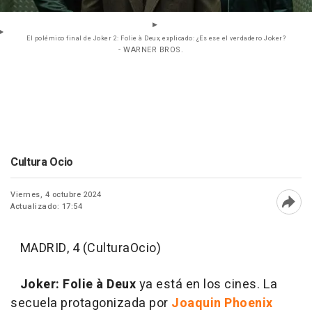
El polémico final de Joker 2: Folie à Deux, explicado: ¿Es ese el verdadero Joker?
- WARNER BROS.
Cultura Ocio
Viernes, 4 octubre 2024
Actualizado: 17:54
Abri
MADRID, 4 (CulturaOcio)
Joker: Folie à Deux
ya está en los cines. La
secuela protagonizada por
Joaquin Phoenix