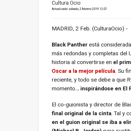
Cultura Ocio
Actualizado: sábado, 2 febrero 2019 12:07
MADRID, 2 Feb. (CulturaOcio) -
Black Panther
está considerada 
más redondas y completas del U
historia al convertirse en
el prim
Oscar a la mejor película
. Su f
reciente, y todo se debe a que R
momento..
. inspirándose en
El 
El co-guionista y director de Bla
final original de la cinta
. Tal y 
en el guion original se iba a eli
(Michael B. Jordan)
para sustitu