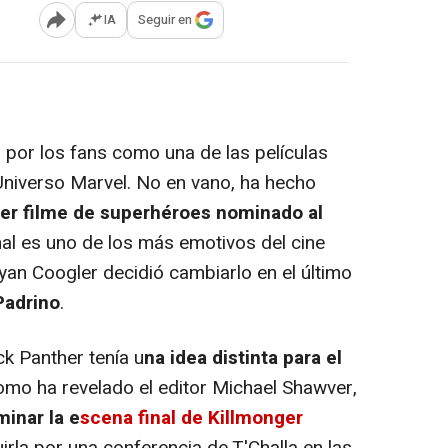
IA
Seguir en
Abrir opciones para compartir
por los fans como una de las películas
niverso Marvel. No en vano, ha hecho
er filme de superhéroes nominado al
inal es uno de los más emotivos del cine
yan Coogler decidió cambiarlo en el último
Padrino
.
ck Panther tenía u
na idea distinta para el
como ha revelado el editor Michael Shawver,
minar la e
scena final de Killmonger
irla por una conferencia de T'Challa en las