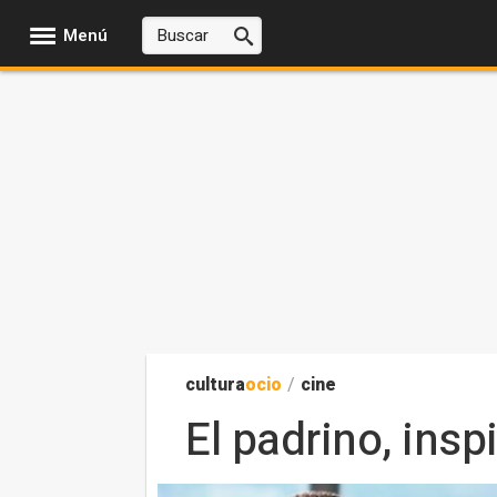
Menú
cultura
ocio
/
cine
El padrino, insp