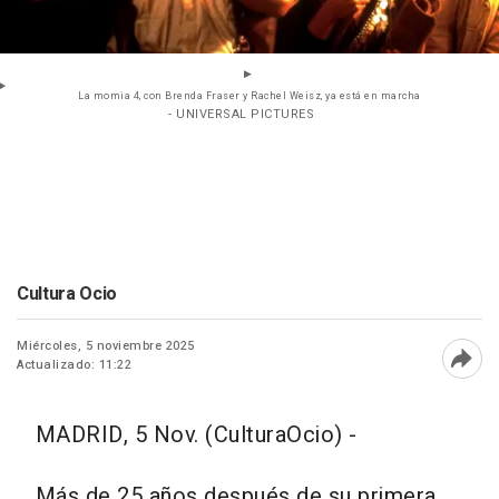
La momia 4, con Brenda Fraser y Rachel Weisz, ya está en marcha
- UNIVERSAL PICTURES
Cultura Ocio
Miércoles, 5 noviembre 2025
Actualizado: 11:22
Abri
MADRID, 5 Nov. (CulturaOcio) -
Más de 25 años después de su primera