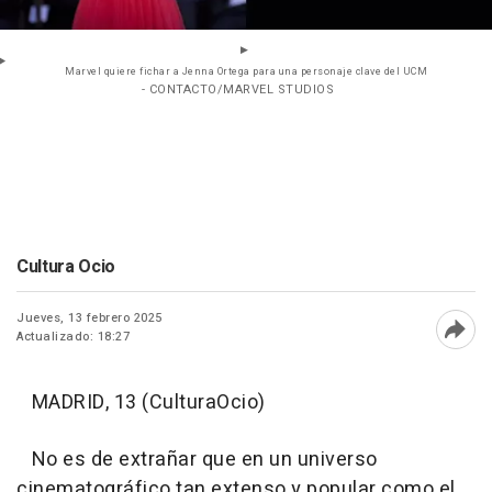
Marvel quiere fichar a Jenna Ortega para una personaje clave del UCM
- CONTACTO/MARVEL STUDIOS
Cultura Ocio
Jueves, 13 febrero 2025
Actualizado: 18:27
Abri
MADRID, 13 (CulturaOcio)
No es de extrañar que en un universo
cinematográfico tan extenso y popular como el