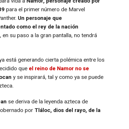
dará vida a
Namor, personaje creado por
39
para el primer número de Marvel
Panther.
Un personaje que
entado como el rey de la nación
 en su paso a la gran pantalla, no tendrá
a está generando cierta polémica entre los
decidido que
el reino de Namor no se
locan
y se inspirará, tal y como ya se puede
azteca.
can
se deriva de la leyenda azteca de
 gobernado por
Tláloc, dios del rayo, de la