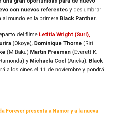
 una gran oportunidad para de nuevo
evo con nuevos referentes
y deslumbrar
 al mundo en la primera
Black Panther
.
eparto del filme
Letitia Wright (Suri),
urira
(Okoye),
Dominique Thorne
(Riri
ke
(M'Baku)
Martin Freeman
(Everett K.
 Ramonda) y
Michaela Coel
(Aneka).
Black
rá a los cines el 11 de noviembre y pondrá
da Forever presenta a Namor y a la nueva