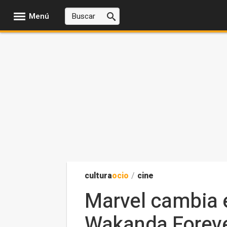
Menú
cultura
ocio
/
cine
Marvel cambia e
Wakanda Forev