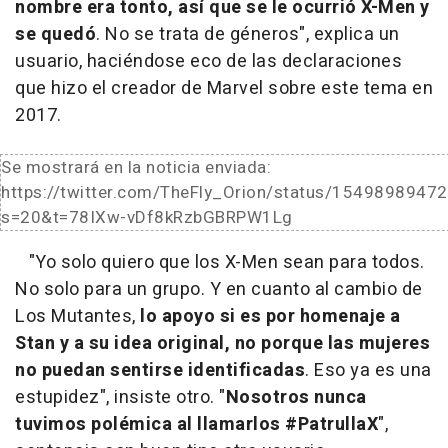
nombre era tonto, así que se le ocurrió X-Men y
se quedó
. No se trata de géneros", explica un
usuario, haciéndose eco de las declaraciones
que hizo el creador de Marvel sobre este tema en
2017.
Se mostrará en la noticia enviada:
https://twitter.com/TheFly_Orion/status/154989894
s=20&t=78IXw-vDf8kRzbGBRPW1Lg
"Yo solo quiero que los X-Men sean para todos.
No solo para un grupo. Y en cuanto al cambio de
Los Mutantes,
lo apoyo si es por homenaje a
Stan y a su idea original, no porque las mujeres
no puedan sentirse identificadas
. Eso ya es una
estupidez", insiste otro. "
Nosotros nunca
tuvimos polémica al llamarlos #PatrullaX
",