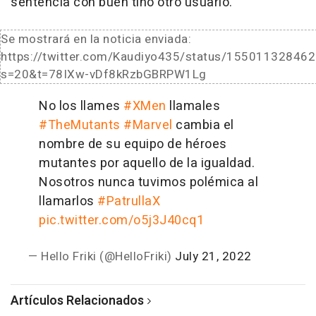
sentencia con buen tino otro usuario.
Se mostrará en la noticia enviada:
https://twitter.com/Kaudiyo435/status/15501132846
s=20&t=78IXw-vDf8kRzbGBRPW1Lg
No los llames
#XMen
llamales
#TheMutants
#Marvel
cambia el
nombre de su equipo de héroes
mutantes por aquello de la igualdad.
Nosotros nunca tuvimos polémica al
llamarlos
#PatrullaX
pic.twitter.com/o5j3J40cq1
— Hello Friki (@HelloFriki)
July 21, 2022
Artículos Relacionados