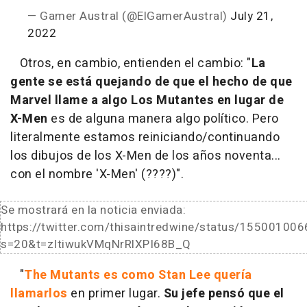
— Gamer Austral (@ElGamerAustral)
July 21,
2022
Otros, en cambio, entienden el cambio: "
La
gente se está quejando de que el hecho de que
Marvel llame a algo Los Mutantes en lugar de
X-Men
es de alguna manera algo político. Pero
literalmente estamos reiniciando/continuando
los dibujos de los X-Men de los años noventa...
con el nombre 'X-Men' (????)".
Se mostrará en la noticia enviada:
https://twitter.com/thisaintredwine/status/1550010
s=20&t=zItiwukVMqNrRlXPI68B_Q
"
The Mutants es como Stan Lee quería
llamarlos
en primer lugar.
Su jefe pensó que el