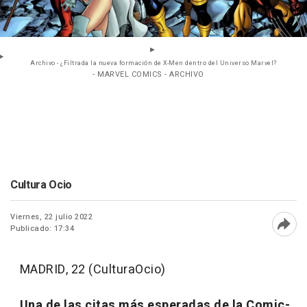
Archivo - ¿Filtrada la nueva formación de X-Men dentro del Universo Marvel?
- MARVEL COMICS - ARCHIVO
Cultura Ocio
Viernes, 22 julio 2022
Publicado: 17:34
Abri
MADRID, 22 (CulturaOcio)
Una de las citas más esperadas de la Comic-