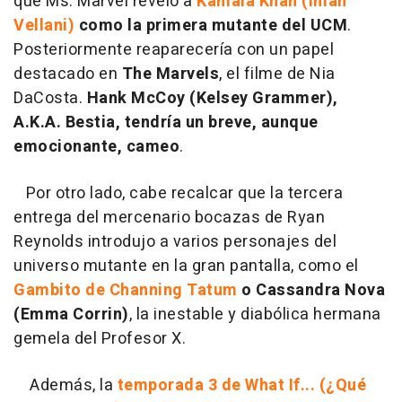
que Ms. Marvel reveló a
Kamala Khan (Iman
Vellani)
como la primera mutante del UCM
.
Posteriormente reaparecería con un papel
destacado en
The Marvels
, el filme de Nia
DaCosta.
Hank McCoy (Kelsey Grammer),
A.K.A. Bestia, tendría un breve, aunque
emocionante, cameo
.
Por otro lado, cabe recalcar que la tercera
entrega del mercenario bocazas de Ryan
Reynolds introdujo a varios personajes del
universo mutante en la gran pantalla, como el
Gambito de Channing Tatum
o Cassandra Nova
(Emma Corrin)
, la inestable y diabólica hermana
gemela del Profesor X.
Además, la
temporada 3 de What If... (¿Qué