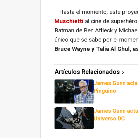
Hasta el momento, este proyec
Muschietti
al cine de superhér
Batman de Ben Affleck y Michae
único que se sabe por el momen
Bruce Wayne y Talia Al Ghul, 
Artículos Relacionados
James Gunn aclar
Pingüino
James Gunn actua
Universo DC