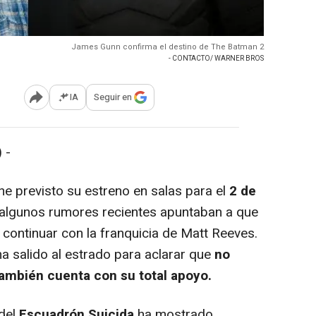
James Gunn confirma el destino de The Batman 2
- CONTACTO/ WARNER BROS
IA
Seguir en
Abrir opciones para compartir
 -
ene previsto su estreno en salas para el
2 de
 algunos rumores recientes apuntaban a que
 continuar con la franquicia de Matt Reeves.
 ha salido al estrado para aclarar que
no
también cuenta con su total apoyo.
del
Escuadrón Suicida
ha mostrado