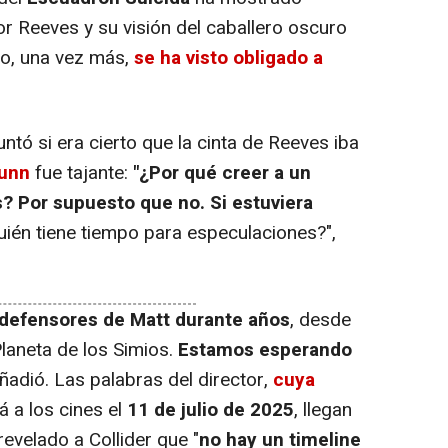
 Reeves y su visión del caballero oscuro
go, una vez más,
se ha visto obligado a
tó si era cierto que la cinta de Reeves iba
Gunn
fue tajante:
"¿Por qué creer a un
? Por supuesto que no. Si estuviera
uién tiene tiempo para especulaciones?",
 defensores de Matt durante años
, desde
 Planeta de los Simios.
Estamos esperando
añadió. Las palabras del director,
cuya
rá a los cines el
11 de julio de 2025
, llegan
evelado a Collider que "
no hay un timeline