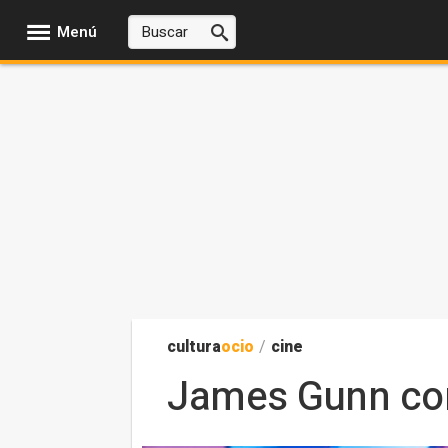
Menú
cultura
ocio
/
cine
James Gunn con