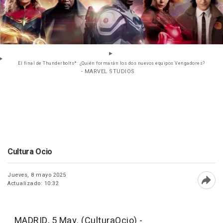
El final de Thunderbolts*: ¿Quién formarán los dos nuevos equipos Vengadores?
- MARVEL STUDIOS
Cultura Ocio
Jueves, 8 mayo 2025
Actualizado: 10:32
Abri
MADRID, 5 May. (CulturaOcio) -