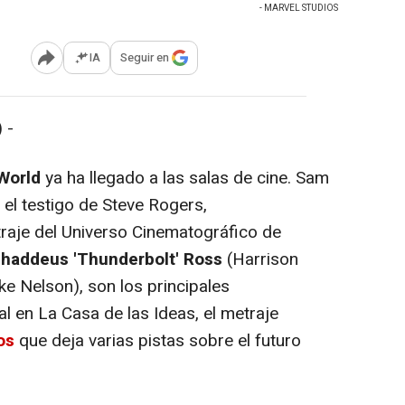
- MARVEL STUDIOS
IA
Seguir en
Abrir opciones para compartir
 -
World
ya ha llegado a las salas de cine. Sam
el testigo de Steve Rogers,
raje del Universo Cinematográfico de
haddeus 'Thunderbolt' Ross
(Harrison
ke Nelson), son los principales
l en La Casa de las Ideas, el metraje
tos
que deja varias pistas sobre el futuro