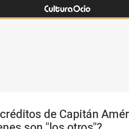
créditos de Capitán Amér
enes son "los otros"?