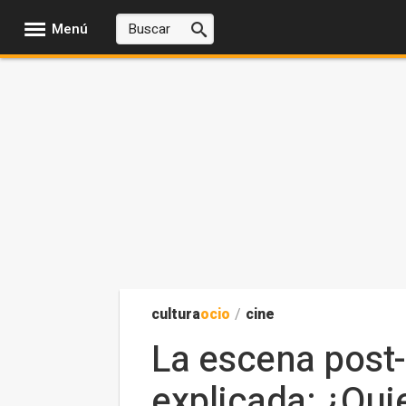
Menú
cultura
ocio
/
cine
La escena post-
explicada: ¿Qui