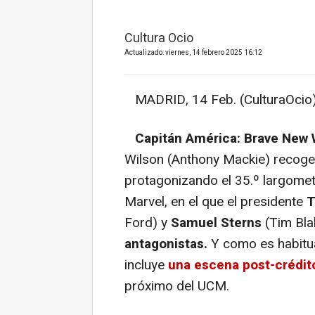
Cultura Ocio
Actualizado: viernes, 14 febrero 2025 16:12
MADRID, 14 Feb. (CulturaOcio)
Capitán América: Brave New 
Wilson (Anthony Mackie) recoge 
protagonizando el 35.º largomet
Marvel, en el que el presidente
T
Ford) y
Samuel Sterns
(Tim Bla
antagonistas.
Y como es habitua
incluye
una escena post-crédi
próximo del UCM.