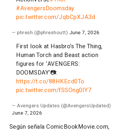
#AvengersDoomsday
pic.twitter.com/JqbCpXJA3d
— phresh (@phreshoutt)
June 7, 2026
First look at Hasbro’s The Thing,
Human Torch and Beast action
figures for ‘AVENGERS:
DOOMSDAY’
📷:
https://t.co/88HKEcd0To
pic.twitter.com/fSSOng0IY7
— Avengers Updates (@AvengersUpdated)
June 7, 2026
Según señala ComicBookMovie.com,