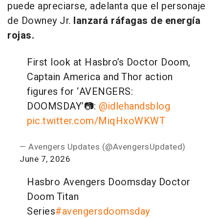
puede apreciarse, adelanta que el personaje
de Downey Jr.
lanzará ráfagas de energía
rojas.
First look at Hasbro’s Doctor Doom,
Captain America and Thor action
figures for ‘AVENGERS:
DOOMSDAY’
📷:
@idlehandsblog
pic.twitter.com/MiqHxoWKWT
— Avengers Updates (@AvengersUpdated)
June 7, 2026
Hasbro Avengers Doomsday Doctor
Doom Titan
Series
#avengersdoomsday