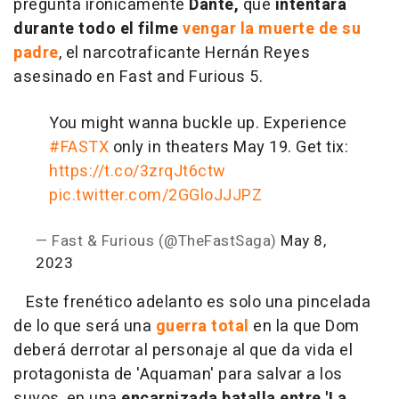
pregunta irónicamente
Dante,
que
intentará
durante todo el filme
vengar la muerte de su
padre
, el narcotraficante Hernán Reyes
asesinado en Fast and Furious 5.
You might wanna buckle up. Experience
#FASTX
only in theaters May 19. Get tix:
https://t.co/3zrqJt6ctw
pic.twitter.com/2GGloJJJPZ
— Fast & Furious (@TheFastSaga)
May 8,
2023
Este frenético adelanto es solo una pincelada
de lo que será una
guerra total
en la que Dom
deberá derrotar al personaje al que da vida el
protagonista de 'Aquaman' para salvar a los
suyos, en una
encarnizada batalla
entre 'La