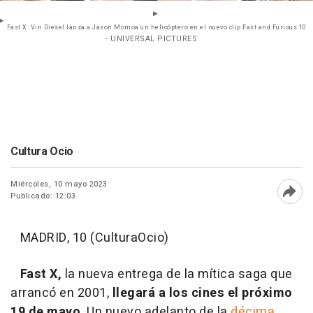
Fast X: Vin Diesel lanza a Jason Momoa un helicóptero en el nuevo clip Fast and Furious 10
- UNIVERSAL PICTURES
Cultura Ocio
Miércoles, 10 mayo 2023
Publicado: 12:03
Abri
MADRID, 10 (CulturaOcio)
Fast X,
la nueva entrega de la mítica saga que
arrancó en 2001,
llegará a los cines el próximo
19 de mayo
. Un nuevo adelanto de la
décima