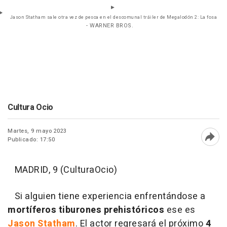
Jason Statham sale otra vez de pesca en el descomunal tráiler de Megalodón 2: La fosa
- WARNER BROS.
Cultura Ocio
Martes, 9 mayo 2023
Publicado: 17:50
Abri
MADRID, 9 (CulturaOcio)
Si alguien tiene experiencia enfrentándose a
mortíferos tiburones prehistóricos
ese es
Jason Statham
. El actor regresará el próximo
4