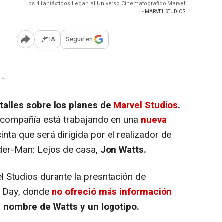
Los 4 fantásticos llegan al Universo Cinematográfico Marvel
- MARVEL STUDIOS
IA
Seguir en
Abrir opciones para compartir
 -
alles sobre los planes de
Marvel Studios
.
a compañía está trabajando en una
nueva
inta que será dirigida por el realizador de
der-Man: Lejos de casa
,
Jon Watts.
 Studios durante la presntación de
r Day, donde
no ofreció más información
l
nombre de Watts y un logotipo.