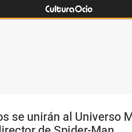
os se unirán al Universo 
 director de Spider-Man