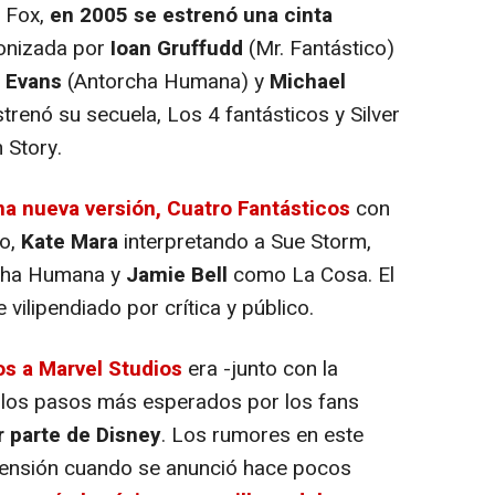
 Fox,
en 2005 se estrenó una cinta
onizada por
Ioan Gruffudd
(Mr. Fantástico)
s Evans
(Antorcha Humana) y
Michael
renó su secuela, Los 4 fantásticos y Silver
 Story.
na nueva versión, Cuatro Fantásticos
con
co,
Kate Mara
interpretando a Sue Storm,
ha Humana y
Jamie Bell
como La Cosa. El
 vilipendiado por crítica y público.
os a Marvel Studios
era -junto con la
 los pasos más esperados por los fans
r parte de Disney
. Los rumores en este
mensión cuando se anunció hace pocos