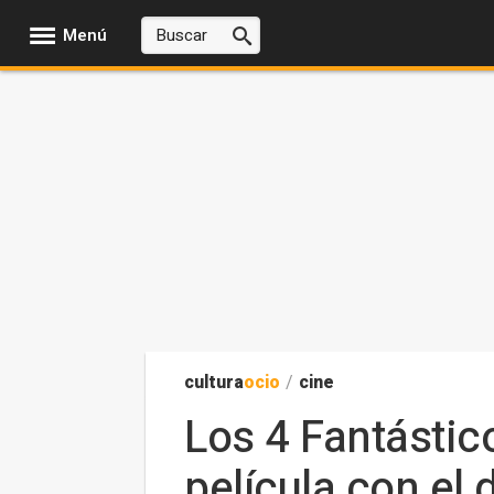
Menú
cultura
ocio
/
cine
Los 4 Fantástic
película con el