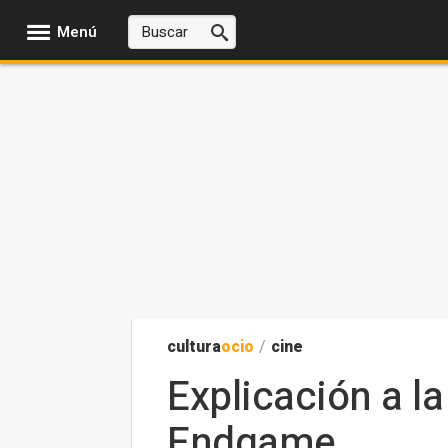
Menú
cultura
ocio
/
cine
Explicación a l
Endgame