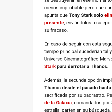
se destruyeran en ese momento p
menos improbable pero que darí
apunta que
Tony Stark solo
eli
presente
, enviándolos a su épo
su fracaso.
En caso de seguir con esta segu
tiempo principal sucederían tal 
Universo Cinematográfico Marve
Stark
para derrotar a Thanos
.
Además, la secunda opción impl
Thanos desde el pasado hasta 
sacrificada por su padrastro. Pero
de la Galaxia
, comandados por
estrella, parten en su búsqueda