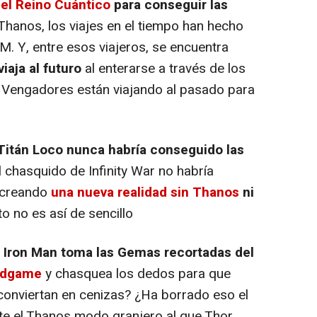
del Reino Cuántico
para conseguir las
Thanos, los viajes en el tiempo han hecho
CM. Y, entre esos viajeros, se encuentra
iaja al futuro
al enterarse a través de los
 Vengadores están viajando al pasado para
 Titán Loco nunca habría conseguido las
el chasquido de
Infinity War
no habría
, creando
una nueva realidad sin Thanos
ni
to no es así de sencillo
 Iron Man toma las Gemas recortadas del
ndgame
y chasquea los dedos para que
conviertan en cenizas? ¿Ha borrado eso el
ste el Thanos modo granjero al que Thor