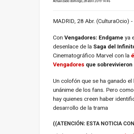
Actualizado: domingo, 28 abril 2019 14:46
MADRID, 28 Abr. (CulturaOcio) -
Con
Vengadores: Endgame
ya e
desenlace de la
Saga del Infinit
Cinematográfico Marvel con la
é
Vengadores
que sobrevivieron
Un colofón que se ha ganado el b
unánime de los fans. Pero como 
hay quienes creen haber identif
desarrollo de la trama
((ATENCIÓN: ESTA NOTICIA CON