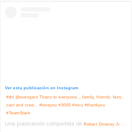
Ver esta publicación en Instagram
#tbt @avengers Thanx to everyone,,, family, friends, fans,
cast and crew... #loveyou #3000 #mcu #thankyou
#TeamStark
Una publicación compartida de
(@ro
Robert Downey Jr.