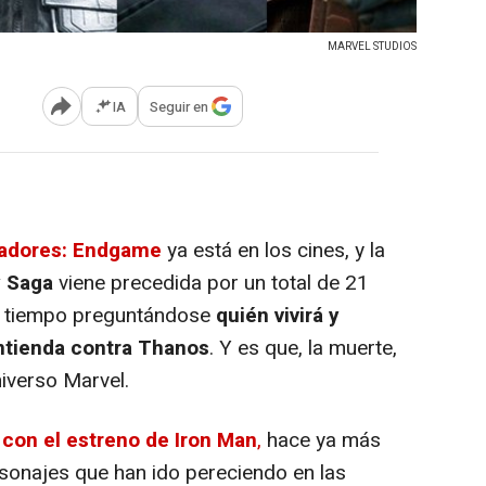
MARVEL STUDIOS
IA
Seguir en
Abrir opciones para compartir
adores: Endgame
ya está en los cines, y la
y Saga
viene precedida por un total de 21
ho tiempo preguntándose
quién vivirá y
ntienda contra Thanos
. Y es que, la muerte,
iverso Marvel.
8
con el estreno de Iron Man
,
hace ya más
sonajes que han ido pereciendo en las