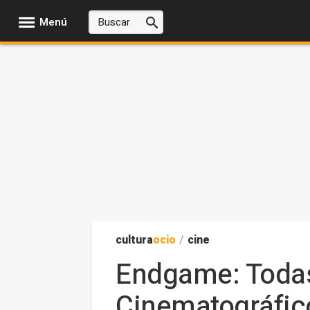
Menú
cultura
ocio
/
cine
Endgame: Todas
Cinematográfic