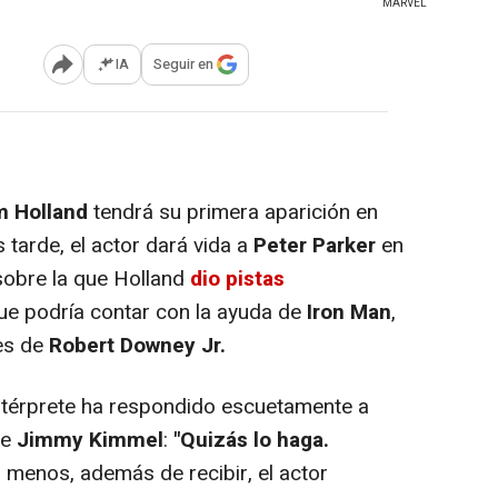
MARVEL
IA
Seguir en
Abrir opciones para compartir
m
Holland
tendrá su primera aparición en
tarde, el actor dará vida a
Peter
Parker
en
 sobre la que Holland
dio pistas
 que podría contar con la ayuda de
Iron Man
,
nes de
Robert Downey Jr.
ntérprete ha respondido escuetamente a
de
Jimmy Kimmel
:
"Quizás lo haga.
Al menos, además de recibir, el actor