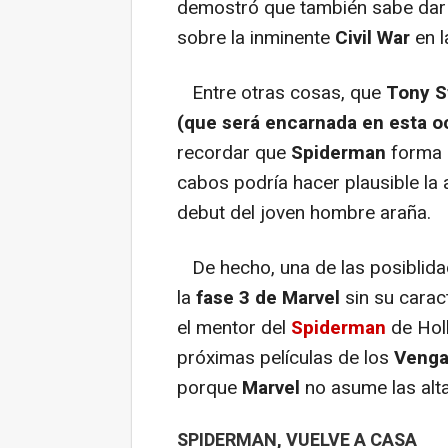
demostró que también sabe dar 
sobre la inminente
Civil War
en l
Entre otras cosas, que
Tony
S
(que será encarnada en esta o
recordar que
Spiderman
forma 
cabos podría hacer plausible la a
debut del joven hombre araña.
De hecho, una de las posiblida
la
fase 3 de Marvel
sin su caract
el mentor del
Spiderman
de Hol
próximas películas de los
Venga
porque
Marvel
no asume las alta
SPIDERMAN, VUELVE A CASA