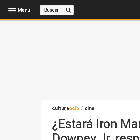
Menú
cultura
ocio
/
cine
¿Estará Iron M
Downey Jr. res