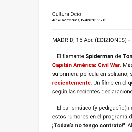
Cultura Ocio
Actualizado: viernes, 15 abril 2016 12:01
MADRID, 15 Abr. (EDIZIONES) -
El flamante
Spiderman
de
To
Capitán América: Civil War
.
Más 
su primera película en solitario,
recientemente
. Un filme en el
según las recientes declaracio
El carismático (y pedigüeño) i
estos rumores en el programa 
¡Todavía no tengo contrato!"
. 