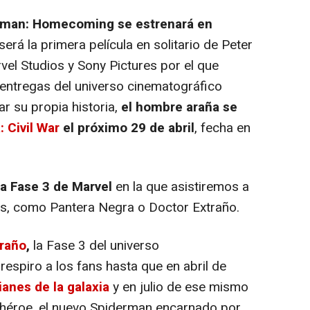
rman: Homecoming
se estrenará en
 será la primera película en solitario de Peter
vel Studios y Sony Pictures por el que
 entregas del universo cinematográfico
r su propia historia,
el hombre araña se
 Civil War
el próximo 29 de abril
, fecha en
a Fase 3 de Marvel
en la que asistiremos a
es, como Pantera Negra o Doctor Extraño.
traño
,
la Fase 3 del universo
espiro a los fans hasta que en abril de
anes de la galaxia
y en julio de ese mismo
rhéroe, el nuevo Spiderman encarnado por