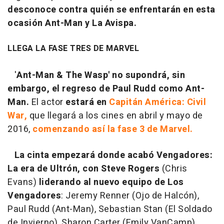
desconoce contra quién se enfrentarán en esta
ocasión Ant-Man y La Avispa.
LLEGA LA FASE TRES DE MARVEL
'
Ant-Man & The Wasp'
no supondrá, sin
embargo, el regreso de Paul Rudd como Ant-
Man.
El actor
estará en
Capitán América: Civil
War
,
que llegará a los cines en abril y mayo de
2016,
comenzando así la fase 3 de Marvel.
La cinta empezará donde acabó
Vengadores:
La era de Ultrón
,
con Steve Rogers
(Chris
Evans)
liderando al nuevo equipo de Los
Vengadores
: Jeremy Renner (Ojo de Halcón),
Paul Rudd (Ant-Man), Sebastian Stan (El Soldado
de Invierno), Sharon Carter (Emily VanCamp),