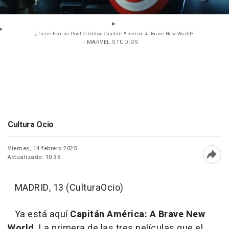
¿Tiene Escena Post-Créditos Capitán América 4: Brave New World?
- MARVEL STUDIOS
Cultura Ocio
Viernes, 14 febrero 2025
Actualizado: 10:36
Abri
MADRID, 13 (CulturaOcio)
Ya está aquí
Capitán América: A Brave New
World
. La primera de las tres películas que el