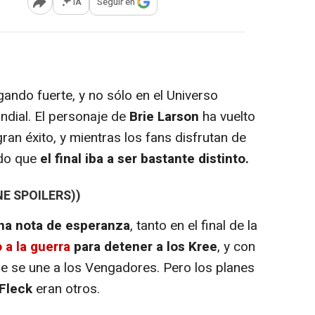
IA
Seguir en
Abrir opciones para compartir
ando fuerte, y no sólo en el Universo
undial. El personaje de
Brie Larson
ha vuelto
an éxito, y mientras los fans disfrutan de
ado que
el final iba a ser bastante distinto.
NE SPOILERS))
na nota de esperanza
, tanto en el final de la
a la guerra
para detener a los Kree
, y con
ue se une a los Vengadores. Pero los planes
Fleck
eran otros.