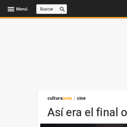
Menú
cultura
ocio
/
cine
Así era el final