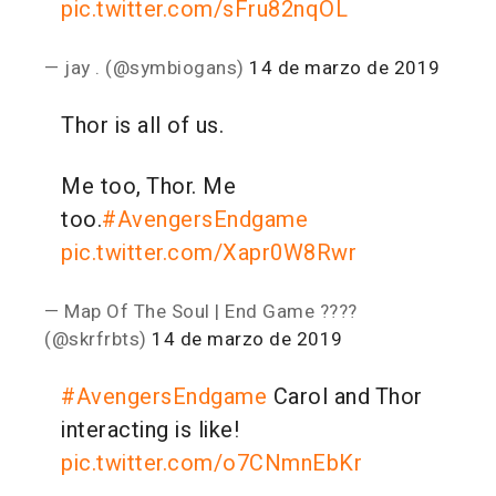
pic.twitter.com/sFru82nqOL
— jay . (@symbiogans)
14 de marzo de 2019
Thor is all of us.
Me too, Thor. Me
too.
#AvengersEndgame
pic.twitter.com/Xapr0W8Rwr
— Map Of The Soul | End Game ????
(@skrfrbts)
14 de marzo de 2019
#AvengersEndgame
Carol and Thor
interacting is like!
pic.twitter.com/o7CNmnEbKr