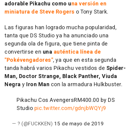
adorable Pikachu como u
na versión en
miniatura de Steve Rogers
o Tony Stark.
Las figuras han logrado mucha popularidad,
tanta que DS Studio ya ha anunciado una
segunda ola de figura, que tiene pinta de
convertirse en
una
auténtica línea de
"Pokévengadores"
, ya que en esta segunda
tanda habrá varios Pikachu vestidos de
Spider-
Man, Doctor Strange, Black Panther, Viuda
Negra
y
Iron Man
con la armadura Hulkbuster.
Pikachu Cos Avengers
RM400.00 by DS
Studio
pic.twitter.com/gdnjbWQYj9
— ? (@FUCKKEN)
15 de mayo de 2019