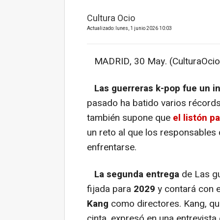
Cultura Ocio
Actualizado: lunes, 1 junio 2026 10:03
MADRID, 30 May. (CulturaOcio
Las guerreras k-pop fue un i
pasado ha batido varios récords
también supone que
el listón p
un reto al que los responsables 
enfrentarse.
La segunda entrega
de Las gu
fijada para
2029
y contará con 
Kang
como directores. Kang, que
cinta, expresó en una entrevista