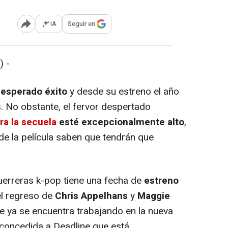
IA
Seguir en
Abrir opciones para compartir
) -
nesperado éxito
y desde su estreno el año
. No obstante, el fervor despertado
ara la secuela
esté excepcionalmente alto
,
de la película saben que tendrán que
erreras k-pop tiene una fecha de
estreno
el regreso de
Chris Appelhans
y
Maggie
 ya se encuentra trabajando en la nueva
 concedida a Deadline que está