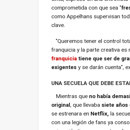
comprometida con que sea "
fre
como Appelhans supervisan toda 
clave.
"Queremos tener el control tota
franquicia y la parte creativa e
franquicia
tiene que ser de gra
exigentes
y se darán cuenta", ex
UNA SECUELA QUE DEBE ESTAR
Mientras que
no había demasi
original
, que llevaba
siete
años 
se estrenara en
Netflix,
la secuel
con una legión de fans ya consol