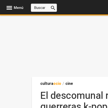
Menú
cultura
ocio
/
cine
El descomunal r
guerreras k-pop