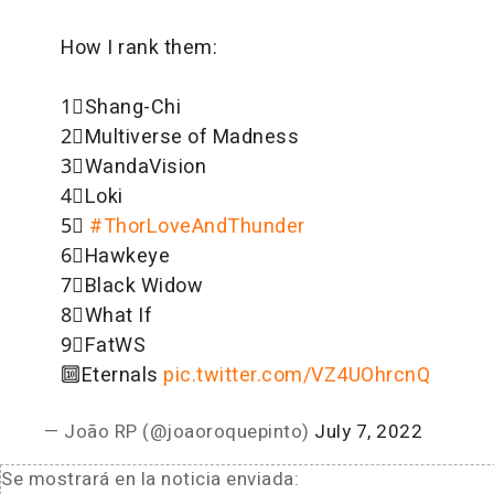
How I rank them:
1⃣Shang-Chi
2⃣Multiverse of Madness
3⃣WandaVision
4⃣Loki
5⃣
#ThorLoveAndThunder
6⃣Hawkeye
7⃣Black Widow
8⃣What If
9⃣FatWS
🔟Eternals
pic.twitter.com/VZ4UOhrcnQ
— João RP (@joaoroquepinto)
July 7, 2022
Se mostrará en la noticia enviada: