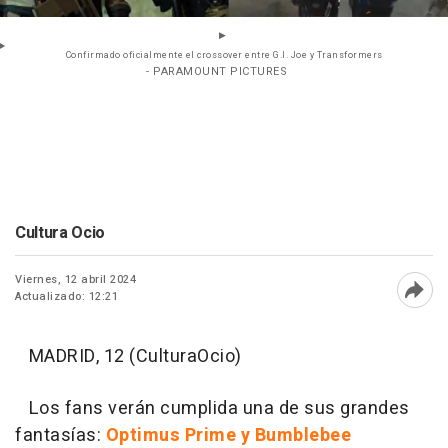
Confirmado oficialmente el crossover entre G.I. Joe y Transformers
- PARAMOUNT PICTURES
Cultura Ocio
Viernes, 12 abril 2024
Actualizado: 12:21
Abri
MADRID, 12 (CulturaOcio)
Los fans verán cumplida una de sus grandes
fantasías:
Optimus Prime y Bumblebee