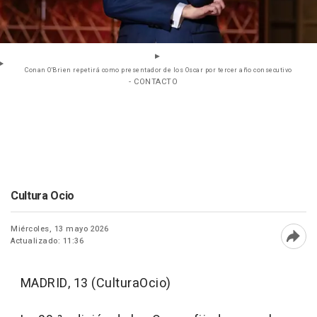
Conan O'Brien repetirá como presentador de los Oscar por tercer año consecutivo
- CONTACTO
Cultura Ocio
Miércoles, 13 mayo 2026
Actualizado: 11:36
Abri
MADRID, 13 (CulturaOcio)