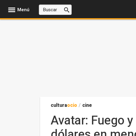
Menú
cultura
ocio
/
cine
Avatar: Fuego y
dólares en men