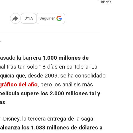
- DISNEY
IA
Seguir en
Abrir opciones para compartir
-
asado la barrera
1.000 millones de
al tras tan solo 18 días en cartelera. La
anquicia que, desde 2009, se ha consolidado
ráfico del año
,
pero los análisis más
 película supere los 2.000 millones tal y
as
.
 Disney, la tercera entrega de la saga
lcanza los 1.083 millones de dólares a