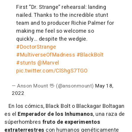
First “Dr. Strange” rehearsal: landing
nailed. Thanks to the incredible stunt
team and to producer Richie Palmer for
making me feel so welcome so
quickly… despite the wedgie.
#DoctorStrange
#MultiverseOfMadness
#BlackBolt
#stunts
@Marvel
pic.twitter.com/ClShgS7TGO
— Anson Mount 🖖 (@ansonmount)
May 18,
2022
En los cómics, Black Bolt o Blackagar Boltagan
es el
Emperador de los Inhumanos
, una raza de
súperhombres
fruto de experimentos
extraterrestres
con humanos genéticamente