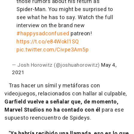
those rumors about his return as
Spider-Man. You might be surprised to
see what he has to say. Watch the full
interview on the brand new
#happysadconfused
patreon!
https://t.co/e84Wokl1SQ
pic.twitter.com/Civpe3Am5p
— Josh Horowitz (@joshuahorowitz)
May 4,
2021
Tras hacer un símil y metáforas con
videojuegos, relacionados con hallar al culpable,
Garfield vuelve a señalar que, de momento,
Marvel Studios no ha contado con él
para ese
supuesto reencuentro de Spideys.
"
Ya habría recibido una llamada, eso es lo que