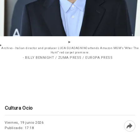
Archivo - Italian director and producer LUCA GUADAGNINO attends Amazon MGM's ''After The
Hunt'' red carpet premiere.
- BILLY BENNIGHT / ZUMA PRESS / EUROPA PRESS
Cultura Ocio
Viernes, 19 junio 2026
Publicado: 17:18
Abri