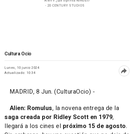
Alien 9: ¿Qué significa Romulus?
- 20 CENTURY STUDIOS
Cultura Ocio
Lunes, 10 junio 2024
Actualizado: 10:34
Abri
MADRID, 8 Jun. (CulturaOcio) -
Alien: Romulus
, la novena entrega de la
saga creada por Ridley Scott
en 1979
,
llegará a los cines el
próximo 15 de agosto
.