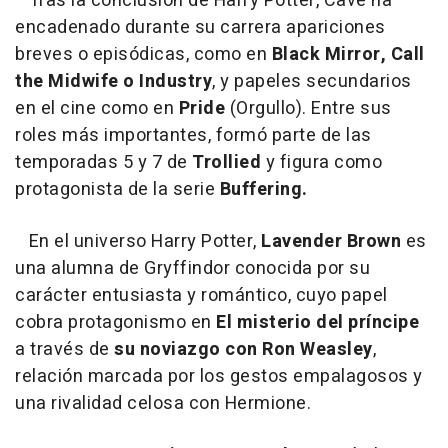
Tras la conclusión de Harry Potter, Cave ha
encadenado durante su carrera apariciones
breves o episódicas, como en
Black Mirror, Call
the Midwife o Industry
, y papeles secundarios
en el cine como en
Pride
(Orgullo). Entre sus
roles más importantes, formó parte de las
temporadas 5 y 7 de
Trollied
y figura como
protagonista de la serie
Buffering.
En el universo Harry Potter,
Lavender Brown
es
una alumna de Gryffindor conocida por su
carácter entusiasta y romántico, cuyo papel
cobra protagonismo en
El misterio del príncipe
a través de
su noviazgo con Ron Weasley
,
relación marcada por los gestos empalagosos y
una rivalidad celosa con Hermione.