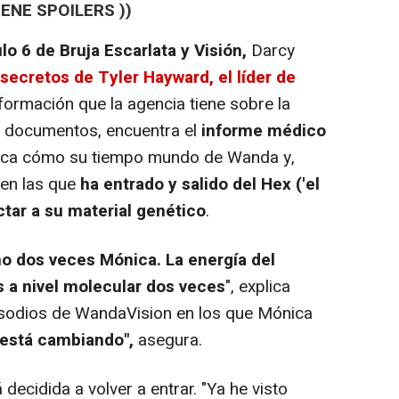
IENE SPOILERS ))
lo 6 de Bruja Escarlata y Visión,
Darcy
 secretos de Tyler Hayward, el líder de
nformación que la agencia tiene sobre la
s documentos, encuentra el
informe médico
plica cómo su tiempo mundo de Wanda y,
 en las que
ha entrado y salido del Hex ('el
tar a su material genético
.
no dos veces Mónica. La energía del
as a nivel molecular dos veces
", explica
pisodios de WandaVision en los que Mónica
 está cambiando",
asegura.
cidida a volver a entrar. "Ya he visto