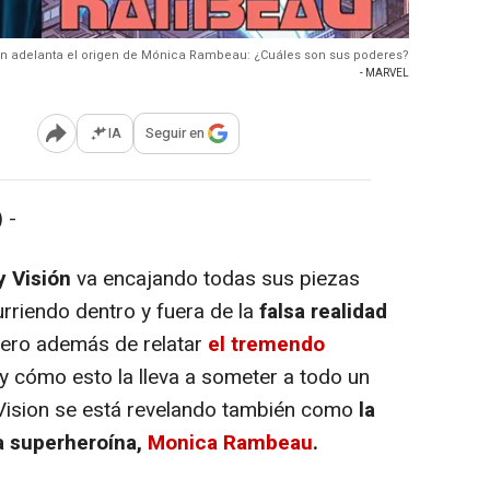
sión adelanta el origen de Mónica Rambeau: ¿Cuáles son sus poderes?
- MARVEL
IA
Seguir en
Abrir opciones para compartir
 -
y Visión
va encajando todas sus piezas
rriendo dentro y fuera de la
falsa realidad
Pero además de relatar
el tremendo
y cómo esto la lleva a someter a todo un
Vision se está revelando también como
la
a superheroína,
Monica Rambeau
.