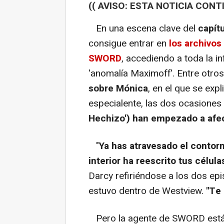
(( AVISO: ESTA NOTICIA CONT
En una escena clave del
capítu
consigue entrar en
los archivos
SWORD
, accediendo a toda la i
'anomalía Maximoff'. Entre otro
sobre Mónica
, en el que se ex
especialente, las dos ocasiones
Hechizo') han empezado a afec
"
Ya has atravesado el contor
interior ha reescrito tus célul
Darcy refiriéndose a los dos e
estuvo dentro de Westview.
"Te
Pero la agente de SWORD está de