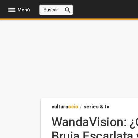
Menú
cultura
ocio
/
series & tv
WandaVision: ¿
Bruja Escarlata 