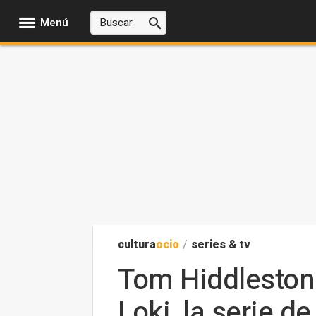
Menú
cultura
ocio
/
series & tv
Tom Hiddleston 
Loki, la serie d