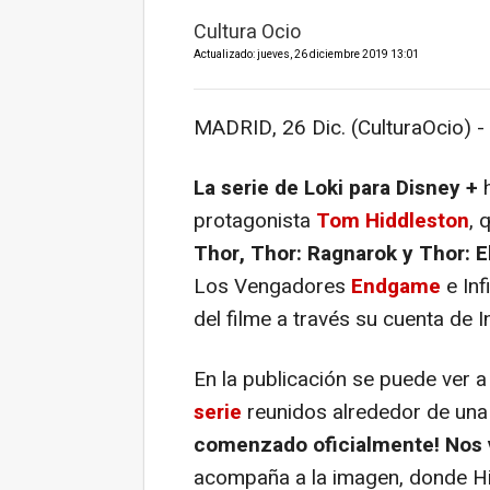
Cultura Ocio
Actualizado: jueves, 26 diciembre 2019 13:01
MADRID, 26 Dic. (CulturaOcio) -
La serie de Loki para Disney +
h
protagonista
Tom Hiddleston
, 
Thor, Thor: Ragnarok y Thor: 
Los Vengadores
Endgame
e
Inf
del filme a través su cuenta de 
En la publicación se puede ver 
serie
reunidos alrededor de un
comenzado oficialmente! Nos
acompaña a la imagen, donde Hid