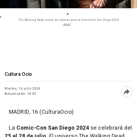
The Walking Dead revela sus planes para la Comic-Con San Diego 2024
- AMC
Cultura Ocio
Martes, 16 julio 2024
Actualizado: 14:03
Abri
MADRID, 16 (CulturaOcio)
La
Comic-Con San Diego 2024
se celebrará del
25 al 28 de julio
. El universo The Walking Dead