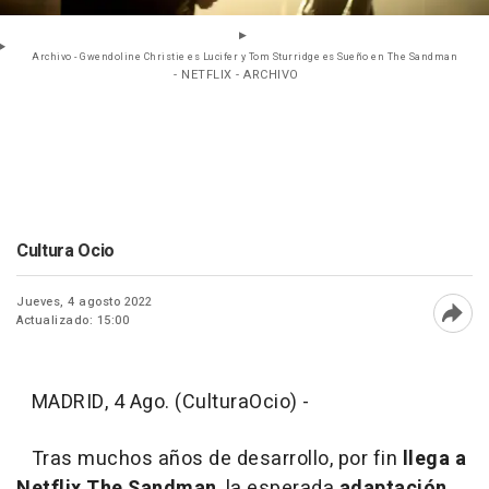
Archivo - Gwendoline Christie es Lucifer y Tom Sturridge es Sueño en The Sandman
- NETFLIX - ARCHIVO
Cultura Ocio
Jueves, 4 agosto 2022
Actualizado: 15:00
Abri
MADRID, 4 Ago. (CulturaOcio) -
Tras muchos años de desarrollo, por fin
llega a
Netflix The Sandman
, la esperada
adaptación