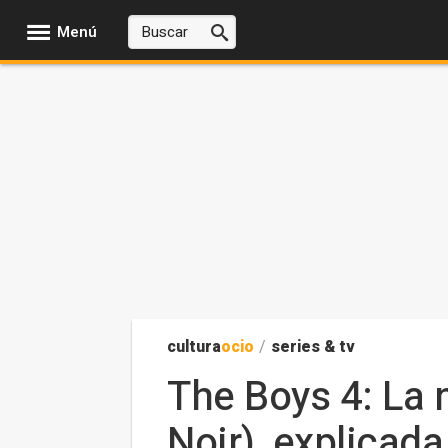
Menú
cultura
ocio
/
series & tv
The Boys 4: La 
Noir), explicada