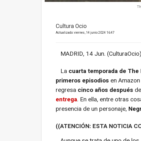
Th
Cultura Ocio
Actualizado: viernes, 14 junio 2024 16:47
MADRID, 14 Jun. (CulturaOcio)
La
cuarta temporada de The
primeros episodios
en Amazon P
regresa
cinco años después
de
entrega
. En ella, entre otras c
presencia de un personaje,
Neg
((ATENCIÓN: ESTA NOTICIA C
Aunque se trata de uno de los