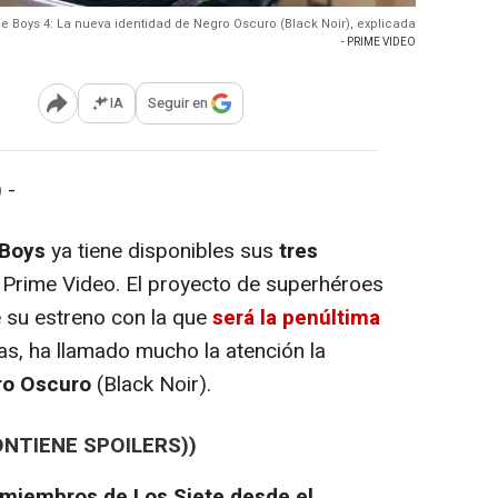
e Boys 4: La nueva identidad de Negro Oscuro (Black Noir), explicada
- PRIME VIDEO
IA
Seguir en
Abrir opciones para compartir
 -
 Boys
ya tiene disponibles sus
tres
rime Video. El proyecto de superhéroes
 su estreno con la que
será la penúltima
osas, ha llamado mucho la atención la
ro Oscuro
(Black Noir).
ONTIENE SPOILERS))
miembros de Los Siete desde el