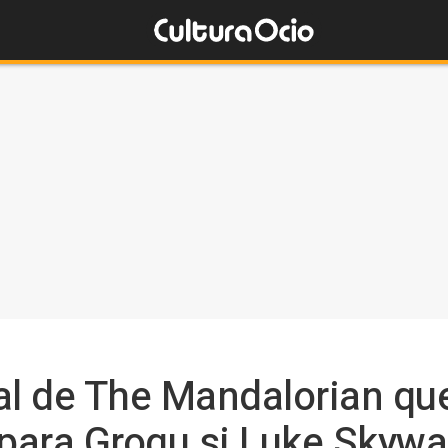
inal de The Mandalorian qu
 para Grogu si Luke Skywa