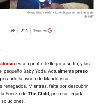
Grogu (Baby Yoda) y Luke Skywalker en Star Wars
- DISNEY
IA
Seguir en
Abrir opciones para compartir
 -
alorian
está a punto de llegar a su fin, y las
 el pequeño Baby Yoda. Actualmente
preso
sperando la ayuda de Mando y su
 renegados. Mientras, falta por descubrir
 la Fuerza de
The Child
, pero su llegada
 soluciones.