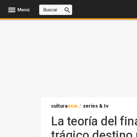
Menú
cultura
ocio
/
series & tv
La teoría del f
trágico destino