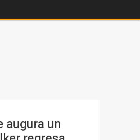
e augura un
lker regresa