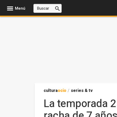
Menú
cultura
ocio
/
series & tv
La temporada 2
racha de 7 años