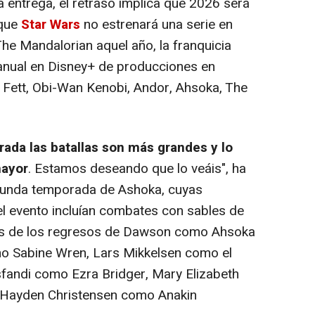
 entrega, el retraso implica que 2026 será
 que
Star Wars
no estrenará una serie en
he Mandalorian aquel año, la franquicia
anual en Disney+ de producciones en
a Fett, Obi-Wan Kenobi, Andor, Ahsoka, The
ada las batallas son más grandes y lo
mayor
. Estamos deseando que lo veáis", ha
egunda temporada de Ashoka, cuyas
l evento incluían combates con sables de
más de los regresos de Dawson como Ahsoka
o Sabine Wren, Lars Mikkelsen como el
fandi como Ezra Bridger, Mary Elizabeth
 Hayden Christensen como Anakin