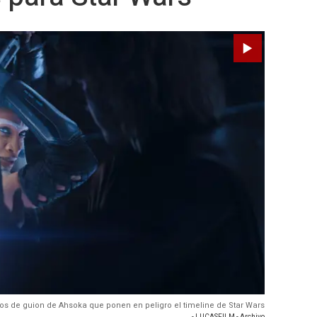
ros de guion de Ahsoka que ponen en peligro el timeline de Star Wars
- LUCASFILM - Archivo