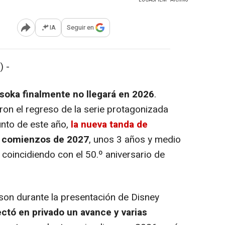
IA
Seguir en
Abrir opciones para compartir
) -
oka finalmente no llegará en 2026
.
ron el regreso de la serie protagonizada
nto de este año,
la nueva tanda de
a comienzos de 2027
, unos 3 años y medio
coincidiendo con el 50.º aniversario de
on durante la presentación de Disney
ctó en privado un avance y varias