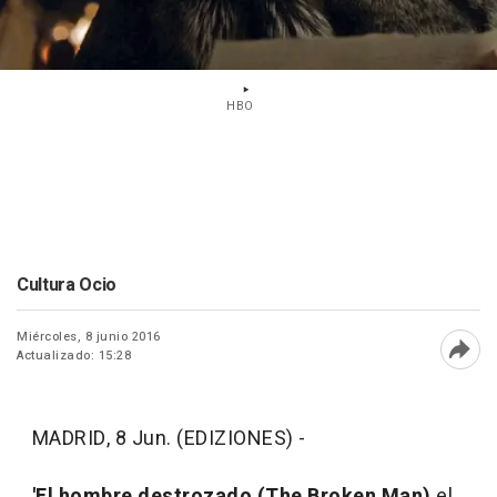
HBO
Cultura Ocio
Miércoles, 8 junio 2016
Actualizado: 15:28
Abri
MADRID, 8 Jun. (EDIZIONES) -
'El hombre destrozado (The Broken Man)
el