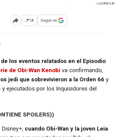
- LUCASFILM
IA
Seguir en
Abrir opciones para compartir
-
e los eventos relatados en el Episodio
erie de Obi-Wan Kenobi
va confirmando,
os jedi que sobrevivieron a la Orden 66
y
y ejecutados por los Inquisidores del
ONTIENE SPOILERS))
e Disney+,
cuando Obi-Wan y la joven Leia