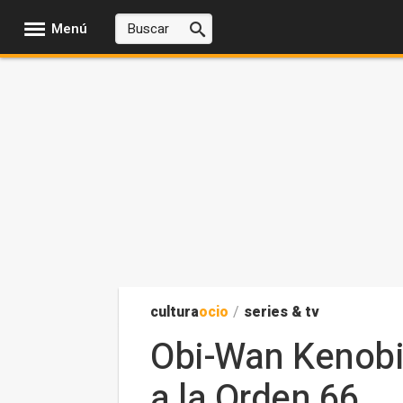
Menú
cultura
ocio
/
series & tv
Obi-Wan Kenobi 
a la Orden 66