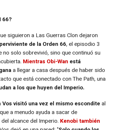
 66?
e siguieron a Las Guerras Clon dejaron
perviviente de la Orden 66
, el episodio 3
no solo sobrevivió, sino que continuó su
cubierta.
Mientras Obi-Wan
está
rgana
a llegar a casa después de haber sido
tacto que está conectado con The Path, una
udan a los que huyen del Imperio.
 Vos visitó una vez el mismo escondite
al
y que a menudo ayuda a sacar de
 del alcance del Imperio.
Kenobi también
Vos dejó en una pared: "
Solo cuando los