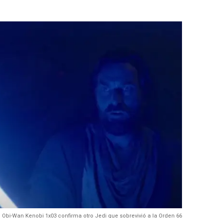
Obi-Wan Kenobi 1x03 confirma otro Jedi que sobrevivió a la Orden 66