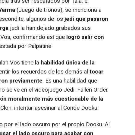
ncia tras ser rescatados por Tala, el
 Varma
(Juego de tronos), se menciona a
 escondite, algunos de los
jedi que pasaron
urga
jedi la han dejado grabados sus
e Vos, confirmando así que
logró salir con
stada por Palpatine
lan Vos tiene la
habilidad única de la
sentir los recuerdos de los demás al
tocar
aron previamente
. Es una habilidad que
o se ve en el videojuego Jedi: Fallen Order.
ión moralmente más cuestionable de la
Clon: intentar asesinar al Conde Dooku.
por el lado oscuro por el propio Dooku. Al
 usar el lado oscuro para acabar con