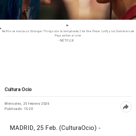
Netflix se marca un Stranger Things con la temporada 2 de One Piece: Luffy y los Sombrero de
Paja saltan al cine
- NETFLIX
Cultura Ocio
Miércoles, 25 febrero 2026
Publicado: 15:20
Abri
MADRID, 25 Feb. (CulturaOcio) -