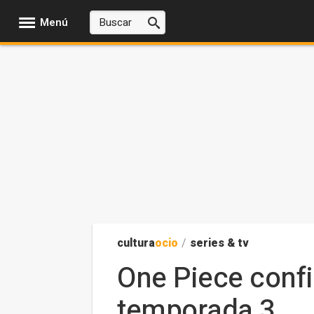
Menú
cultura
ocio
/
series & tv
One Piece confi
temporada 3