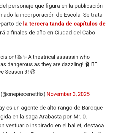
l del personaje que figura en la publicación
rmado la incorporación de Escola. Se trata
reparto de
la tercera tanda de capítulos de
rá a finales de año en Ciudad del Cabo
cision! 🦢✨ A theatrical assassin who
 as dangerous as they are dazzling! 🩰 🏴‍☠️
e Season 3! 😆
@onepiecenetflix)
November 3, 2025
ay es un agente de alto rango de Baroque
igida en la saga Arabasta por Mr. 0.
on vestuario inspirado en el ballet, destaca