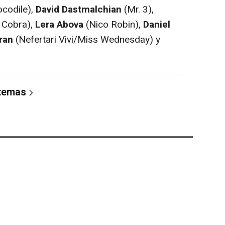
codile),
David Dastmalchian
(Mr. 3),
 Cobra),
Lera Abova
(Nico Robin),
Daniel
ran
(Nefertari Vivi/Miss Wednesday) y
 temas