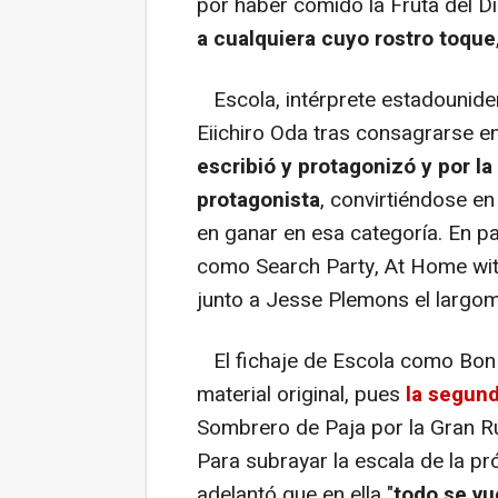
por haber comido la Fruta del D
a cualquiera cuyo rostro toque
Escola, intérprete estadouniden
Eiichiro Oda tras consagrarse 
escribió y protagonizó y por l
protagonista
, convirtiéndose en
en ganar en esa categoría. En p
como Search Party, At Home wit
junto a Jesse Plemons el largom
El fichaje de Escola como Bon C
material original, pues
la segun
Sombrero de Paja por la Gran Ru
Para subrayar la escala de la p
adelantó que en ella "
todo se vu