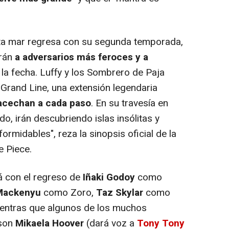
lta mar regresa con su segunda temporada,
rán
a adversarios más feroces y a
la fecha. Luffy y los Sombrero de Paja
 Grand Line, una extensión legendaria
 acechan a cada paso
. En su travesía en
, irán descubriendo islas insólitas y
midables", reza la sinopsis oficial de la
e Piece.
á con el regreso de
Iñaki Godoy
como
Mackenyu
como Zoro,
Taz Skylar
como
ntras que algunos de los muchos
 son
Mikaela Hoover
(dará voz a
Tony Tony