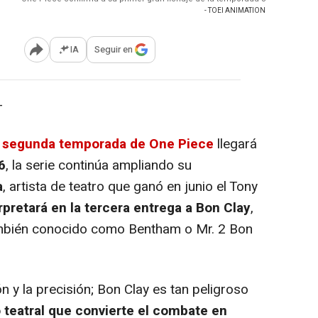
- TOEI ANIMATION
IA
Seguir en
Abrir opciones para compartir
-
a segunda temporada de One Piece
llegará
6
, la serie continúa ampliando su
a
, artista de teatro que ganó en junio el Tony
rpretará en la tercera entrega a
Bon Clay
,
también conocido como Bentham o Mr. 2 Bon
 y la precisión; Bon Clay es tan peligroso
 teatral que convierte el combate en