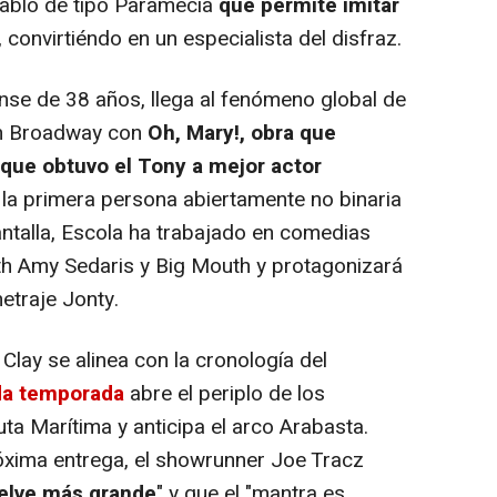
iablo de tipo Paramecia
que permite imitar
, convirtiéndo en un especialista del disfraz.
se de 38 años, llega al fenómeno global de
en Broadway con
Oh, Mary!, obra que
a que obtuvo el Tony a mejor actor
 la primera persona abiertamente no binaria
antalla, Escola ha trabajado en comedias
h Amy Sedaris y Big Mouth y protagonizará
etraje Jonty.
lay se alinea con la cronología del
da temporada
abre el periplo de los
ta Marítima y anticipa el arco Arabasta.
róxima entrega, el showrunner Joe Tracz
elve más grande
" y que el "mantra es