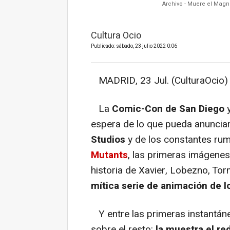
Archivo - Muere el Magn
Cultura Ocio
Publicado: sábado, 23 julio 2022 0:06
MADRID, 23 Jul. (CulturaOcio) 
La
Comic-Con de San Diego
y
espera de lo que pueda anuncia
Studios
y de los constantes rum
Mutants
, las primeras imágene
historia de Xavier, Lobezno, T
mítica serie de animación de l
Y entre las primeras instantáne
sobre el resto:
la muestra el r