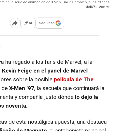
eto en la serie de animación de X-Men, David Hemblen, a los 79 años
- MARVEL - Archivo
IA
Seguir en
Abrir opciones para compartir
-
a ha regado a los fans de Marvel, a la
r
Kevin Feige en el panel de Marvel
ores sobre la posible
película de The
s de
X-Men '97
, la secuela que continuará la
ormenta y compañía justo dónde
lo dejo la
os noventa.
as de esta nostálgica apuesta, una destaca
ediseño de Magneto
, el antagonista principal