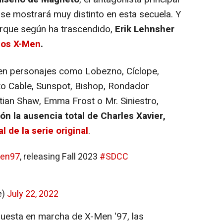
 se mostrará muy distinto en esta secuela. Y
orque según ha trascendido,
Erik Lehnsher
 los X-Men
.
en personajes como Lobezno, Cíclope,
to Cable, Sunspot, Bishop, Rondador
ian Shaw, Emma Frost o Mr. Siniestro,
n la ausencia total de Charles Xavier,
al de la serie original
.
en97
, releasing Fall 2023
#SDCC
e)
July 22, 2022
uesta en marcha de X-Men '97, las