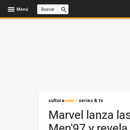
Menú
cultura
ocio
/
series & tv
Marvel lanza la
Men'97 y revela