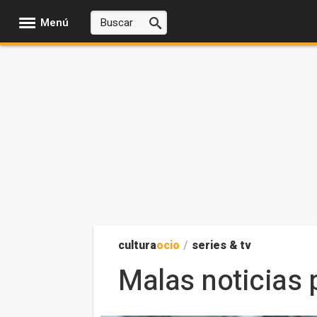
Menú
cultura
ocio
/
series & tv
Malas noticias 