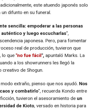
tradicionalmente, este atuendo japonés solo
a un difunto en su funeral.
nte sencilla: empoderar a las personas
 auténtico y luego escucharlas
",
scendencia japonesa. Pero, para fomentar
roceso real de producción, tuvieron que
, lo que
"no fue fácil
",
apuntaló Marks. La
ando a los showrunners les llegó la
o creativo de Shogun.
 modo extraño, pienso que nos ayudó.
Nos
 caos y combatirlo
", recuerda Kondo entre
 ficción, tuvieron el asesoramiento de
un
ersidad de Kioto
, versado en historia para