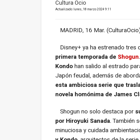
Cultura Ocio
Actualizado: lunes, 18 marzo 2024 9:11
MADRID, 16 Mar. (CulturaOcio)
Disney+ ya ha estrenado tres
primera temporada de
Shogun
Kondo
han salido al estrado par
Japón feudal, además de aborda
esta ambiciosa serie que trasl
novela homónima de James Cla
Shogun no solo destaca por
s
por
Hiroyuki Sanada
. También 
minuciosa y cuidada ambientació
y Kondo
, arquitectos de la seri