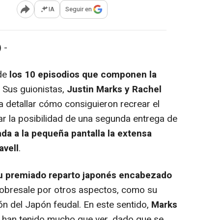
IA
Seguir en
Abrir opciones para compartir
 -
 de
los 10 episodios que componen la
. Sus guionistas,
Justin Marks y Rachel
a detallar cómo consiguieron recrear el
r la posibilidad de una segunda entrega de
ada a la pequeña pantalla la extensa
vell
.
u premiado reparto japonés encabezado
sobresale por otros aspectos, como su
n del Japón feudal. En este sentido,
Marks
e, han tenido mucho que ver, dado que se