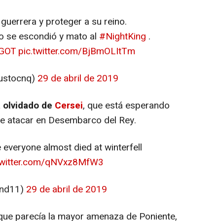
guerrera y proteger a su reino.
no se escondió y mato al
#NightKing
.
GOT
pic.twitter.com/BjBmOLItTm
ustocnq)
29 de abril de 2019
a olvidado de
Cersei
, que está esperando
e atacar en Desembarco del Rey.
e everyone almost died at winterfell
.twitter.com/qNVxz8MfW3
end11)
29 de abril de 2019
que parecía la mayor amenaza de Poniente,