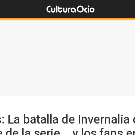
 La batalla de Invernalia
de la serie... y los fans 