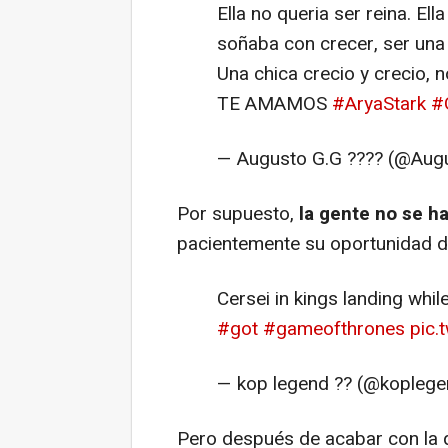
Ella no queria ser reina. Ella
soñaba con crecer, ser una 
Una chica crecio y crecio, 
TE AMAMOS
#AryaStark
#
— Augusto G.G ???? (@Aug
Por supuesto,
la gente no se h
pacientemente su oportunidad d
Cersei in kings landing whil
#got
#gameofthrones
pic
— kop legend ?? (@kopleg
Pero después de acabar con la 