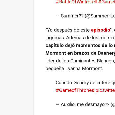
#BattleOfWinterfell
#Gamef
— Summer?? (@SummerrL
"Yo después de este
episodio
",
lágrimas. Además de los momen
capítulo dejó momentos de lo
Mormont en brazos de Daener
líder de los Caminantes Blancos,
pequeña Lyanna Mormont.
Cuando Gendry se enteré 
#GameofThrones
pic.twit
— Auxilio, me desmayo?? (