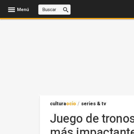
Menú
cultura
ocio
/
series & tv
Juego de tronos:
más impactante 