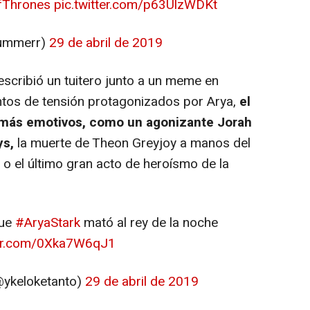
Thrones
pic.twitter.com/p63UlzWDKt
ummerr)
29 de abril de 2019
 escribió un tuitero junto a un meme en
tos de tensión protagonizados por Arya,
el
 más emotivos, como un agonizante Jorah
ys,
la muerte de Theon Greyjoy a manos del
 o el último gran acto de heroísmo de la
que
#AryaStark
mató al rey de la noche
ter.com/0Xka7W6qJ1
@ykeloketanto)
29 de abril de 2019