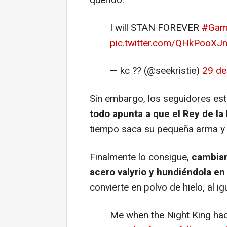
querido.
I will STAN FOREVER
#Gam
pic.twitter.com/QHkPooXJ
— kc ?? (@seekristie)
29 de
Sin embargo, los seguidores es
todo apunta a que el Rey de l
tiempo saca su pequeña arma y 
Finalmente lo consigue,
cambian
acero valyrio y hundiéndola en
convierte en polvo de hielo, al i
Me when the Night King had