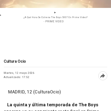
¿A Qué Hora Se Estrena The Boys 5X07 En Prime Video?
- PRIME VIDEO
Cultura Ocio
Martes, 12 mayo 2026
Actualizado: 17:52
Abri
MADRID, 12 (CulturaOcio)
La quinta y última temporada de The Boys