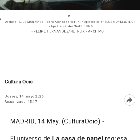
Archivo - BLUE MONKEYS II Pedro Alonso as Berlín in episode 08 of BLUE MONKEYS II. Cr.
Felipe Hernández/Netflix 2025
- FELIPE HERNANDEZ/NETFLIX - ARCHIVO
Cultura Ocio
Jueves, 14 mayo 2026
Actualizado: 15:17
Abri
MADRID, 14 May. (CulturaOcio) -
El universo de
La casa de papel
regresa