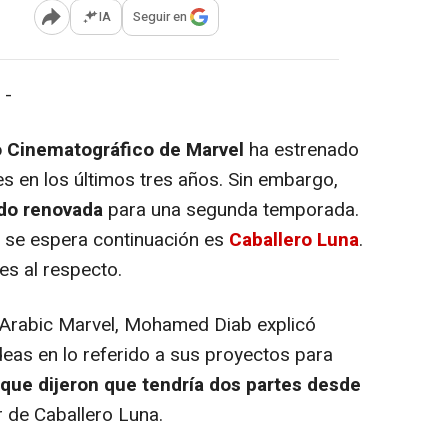
IA
Seguir en
Abrir opciones para compartir
 -
o Cinematográfico de Marvel
ha estrenado
s en los últimos tres años. Sin embargo,
ido renovada
para una segunda temporada.
e se espera continuación es
Caballero Luna
.
les al respecto.
Arabic Marvel, Mohamed Diab explicó
eas en lo referido a sus proyectos para
que dijeron que tendría dos partes desde
r de Caballero Luna.