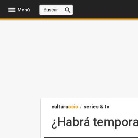
Menú
cultura
ocio
/
series & tv
¿Habrá tempora